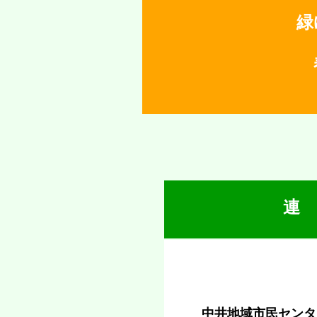
緑
春
山
連
中井地域市民センタ