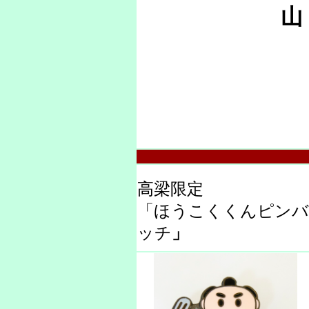
山 田 
高梁限定
「ほうこくくんピンバ
ッチ
」