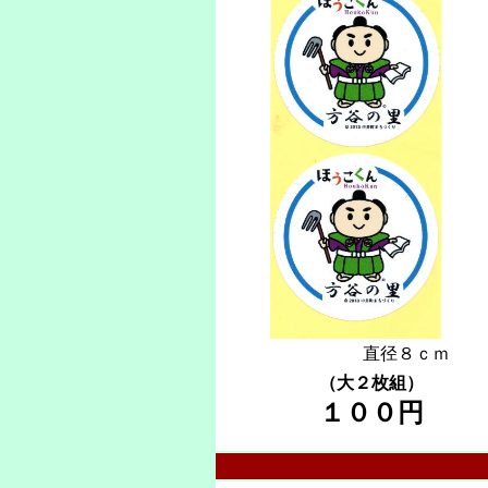
直径８ｃｍ
（大２枚組）
１００円