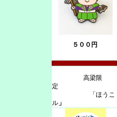
５００円
高梁限
「ほうこくく
ル
」