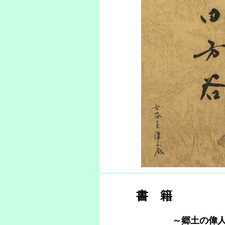
書 籍
～郷土の偉人