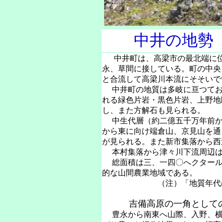
中井の地勢
中井町は、高梁市の最北端に位置し
永、草間に接している。町の中央
と合流して高梁川本流にそそいで
中井町の地質は多岐に亘つてお
れる緑色片岩・黒色片岩、上野地
し、また方解石も見られる。
中生代層（約二億五千万年前か
から東に向け端倉山、京見山を通
が見られる。また新市集落から西
本村集落から津々川下流周辺は
総面積は三、一四〇へクタール
的な山間農業地域である。
（注）「地質年代は、小
吉備高原の一角として
豊永から南東へ山際、入野、横