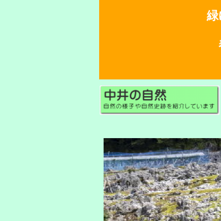
緑
春
山