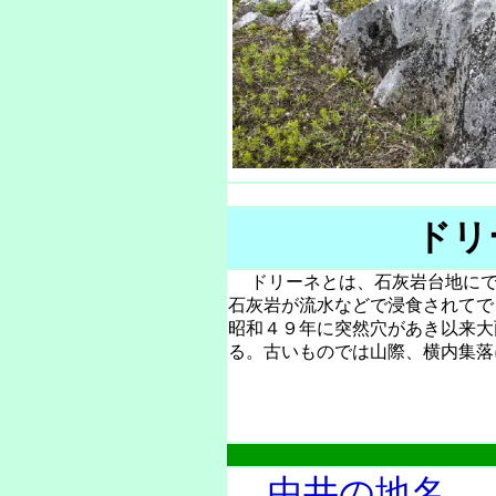
ドリ
ドリーネとは、石灰岩台地にで
石灰岩が流水などで浸食されてで
昭和４９年に突然穴があき以来大
る。古いものでは山際、横内集
中井の地名